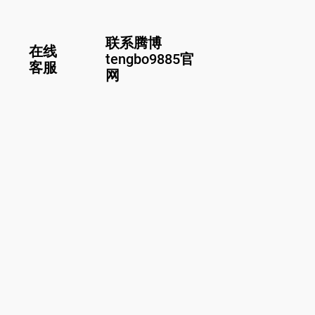
联系腾博
在线
tengbo9885官
客服
网