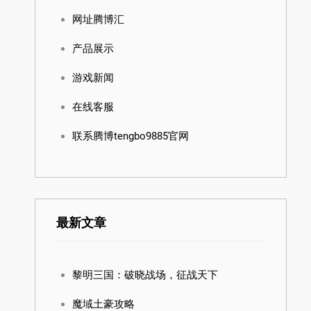
网址腾博汇
产品展示
游戏新闻
在线客服
联系腾博tengbo9885官网
最新文章
黎明三国：破晓战场，征战天下
魔域土豪攻略