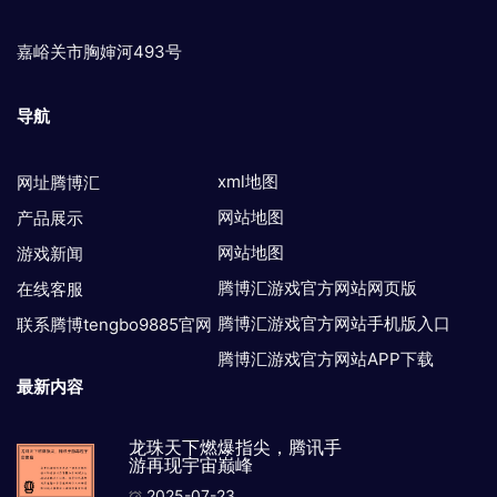
嘉峪关市胸婶河493号
导航
xml地图
网址腾博汇
网站地图
产品展示
网站地图
游戏新闻
腾博汇游戏官方网站网页版
在线客服
腾博汇游戏官方网站手机版入口
联系腾博tengbo9885官网
腾博汇游戏官方网站APP下载
最新内容
龙珠天下燃爆指尖，腾讯手
游再现宇宙巅峰
2025-07-23