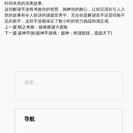
时间本质的深奥故事。
这些解谜手游将考验你的智慧，挑衅你的耐心，让你沉浸在引人入
胜的故事和令人惊讶的谜题世界中。无论你是解谜高手还是经验不
足的新手，这些手游都保证了数小时的智力挑战和满足感。
上一篇
蜗之奇旅：箱体推谜大冒险
下一篇
超神手游(超神手游戏：超神：绝顶狙技，逆战天下)
导航