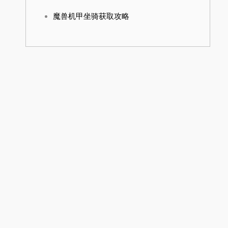
魔兽机甲坐骑获取攻略