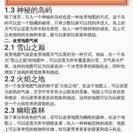
1.3 神秘的岛屿
除了迷宫，引入一个神秘的岛屿也是一种改变地图的方式。这个岛
屿可以是一个隐藏的秘境，只有少数玩家可以找到并进入。岛上的
天气可以设置为常年阳光普照，给人一种宁静祥和的感觉。岛上可
以有独特的生物和资源，吸引玩家前往探索和挑战。
二、改变地图气候
2.1 雪山之巅
改变地图气候是改变地图天气位置的另一种方式。例如，在一个名
为“雪山之巅”的地图中，可以设置为常年覆盖着白雪，天气寒冷严
寒。这样的地图可以为玩家提供一个冰雪世界的探险机会，同时也
增加了游戏的视觉效果和挑战。
2.2 火焰之地
另一个改变地图气候的例子是“火焰之地”。在这个地图上，可以设置
为炎热的气候，天空中常常有火山喷发的景象。地面上可以有岩浆
和熔岩，给玩家带来更多的危险和挑战。这样的地图可以为玩家提
供一个火焰世界的冒险机会。
2.3 幽暗森林
除了寒冷和炎热的气候，还可以改变地图为幽暗的森林。在这个地
图上，可以设置为常年阴暗多雾，给人一种神秘恐怖的感觉。地面
上可以有奇怪的植物和生物，给玩家带来更多的探索和战斗机会。