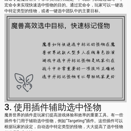
宏命令来实现快速选中怪物的目的。通过宏命令，玩家可以一键选
中特定类型的怪物，或者一键选中团队中的主要目标。
3. 使用插件辅助选中怪物
魔兽世界的插件是玩家们提高游戏体验和效率的重要工具。有一些
插件专门用于辅助选中怪物，例如“Targeting”插件。这些插件可以
根据玩家的设定，自动选中特定类型的怪物，大大提高了选中怪物