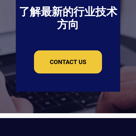
了解最新的行业技术
方向
CONTACT US