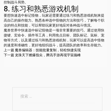
控制战斗局势。
8. 练习和熟悉游戏机制
要想快速选中标记怪物，玩家还需要通过练习和熟悉游戏机制来提
高自己的操作能力。熟悉各种选中怪物的方法和技巧，了解每个职
业的特点和技能，可以帮助玩家更好地应对各种战斗情况。
魔兽世界中快速选中标记怪物是一项非常重要的技巧。通过使用快
捷键、宏命令、插件等工具，利用焦点目标、团队标记、鼠标、宠
物等方式，以及通过练习和熟悉游戏机制，玩家可以提高选中怪物
的速度和准确性，更好地组织战斗，提高团队的效率和生存能力。
上一篇
魔兽编辑器：技能批量复制，轻松快捷实现
下一篇
龙珠天下燃爆指尖，腾讯手游再现宇宙巅峰