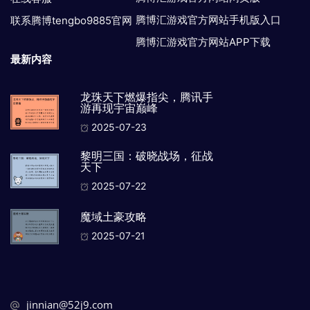
腾博汇游戏官方网站手机版入口
联系腾博tengbo9885官网
腾博汇游戏官方网站APP下载
最新内容
龙珠天下燃爆指尖，腾讯手
游再现宇宙巅峰
2025-07-23
黎明三国：破晓战场，征战
天下
2025-07-22
魔域土豪攻略
2025-07-21
jinnian@52j9.com