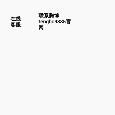
联系腾博
在线
tengbo9885官
客服
网